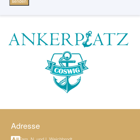
senden
Adresse
Fam. N. und I. Weichbrodt